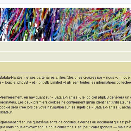
Batala-Nantes » et ses partenaires affiliés (désignés ci-après par « nous », « notre 
 « logiciel phpBB » et « phpBB Limited ») utilisent toutes les informations collectées
 Premièrement, en naviguant sur « Batala-Nantes », le logiciel phpBB génèrera un c
ordinateur. Les deux premiers cookies ne contiennent qu’un identifiant utilisateur 
okie sera créé lors de votre navigation sur les sujets de « Batala-Nantes », archiv
lisateur.
également créer une quatrième sorte de cookies, externes au document qui est prév
que vous nous envoyez et que nous collectons. Ceci peut correspondre — mais n’es