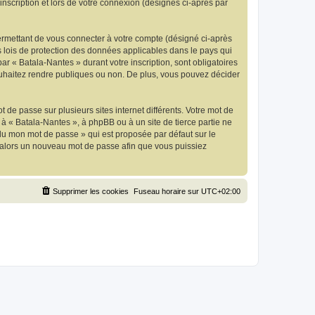
inscription et lors de votre connexion (désignés ci-après par
ermettant de vous connecter à votre compte (désigné ci-après
s lois de protection des données applicables dans le pays qui
ar « Batala-Nantes » durant votre inscription, sont obligatoires
souhaitez rendre publiques ou non. De plus, vous pouvez décider
 de passe sur plusieurs sites internet différents. Votre mot de
à « Batala-Nantes », à phpBB ou à un site de tierce partie ne
du mon mot de passe » qui est proposée par défaut sur le
ra alors un nouveau mot de passe afin que vous puissiez
Supprimer les cookies
Fuseau horaire sur
UTC+02:00