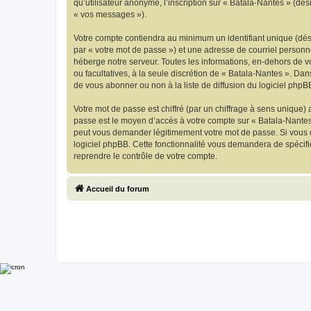
qu’utilisateur anonyme, l’inscription sur « Batala-Nantes » (dé
« vos messages »).
Votre compte contiendra au minimum un identifiant unique (dés
par « votre mot de passe ») et une adresse de courriel personn
héberge notre serveur. Toutes les informations, en-dehors de vot
ou facultatives, à la seule discrétion de « Batala-Nantes ». D
de vous abonner ou non à la liste de diffusion du logiciel php
Votre mot de passe est chiffré (par un chiffrage à sens unique) 
passe est le moyen d’accès à votre compte sur « Batala-Nantes 
peut vous demander légitimement votre mot de passe. Si vous ou
logiciel phpBB. Cette fonctionnalité vous demandera de spécifie
reprendre le contrôle de votre compte.
Accueil du forum