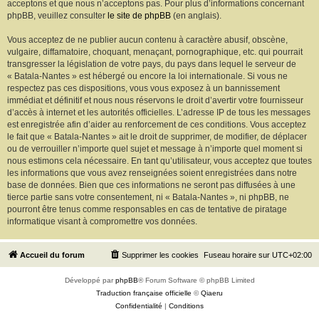
acceptons et que nous n’acceptons pas. Pour plus d’informations concernant
phpBB, veuillez consulter
le site de phpBB
(en anglais).
Vous acceptez de ne publier aucun contenu à caractère abusif, obscène,
vulgaire, diffamatoire, choquant, menaçant, pornographique, etc. qui pourrait
transgresser la législation de votre pays, du pays dans lequel le serveur de
« Batala-Nantes » est hébergé ou encore la loi internationale. Si vous ne
respectez pas ces dispositions, vous vous exposez à un bannissement
immédiat et définitif et nous nous réservons le droit d’avertir votre fournisseur
d’accès à internet et les autorités officielles. L’adresse IP de tous les messages
est enregistrée afin d’aider au renforcement de ces conditions. Vous acceptez
le fait que « Batala-Nantes » ait le droit de supprimer, de modifier, de déplacer
ou de verrouiller n’importe quel sujet et message à n’importe quel moment si
nous estimons cela nécessaire. En tant qu’utilisateur, vous acceptez que toutes
les informations que vous avez renseignées soient enregistrées dans notre
base de données. Bien que ces informations ne seront pas diffusées à une
tierce partie sans votre consentement, ni « Batala-Nantes », ni phpBB, ne
pourront être tenus comme responsables en cas de tentative de piratage
informatique visant à compromettre vos données.
Accueil du forum
Supprimer les cookies
Fuseau horaire sur
UTC+02:00
Développé par
phpBB
® Forum Software © phpBB Limited
Traduction française officielle
©
Qiaeru
Confidentialité
|
Conditions