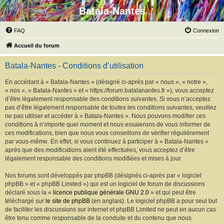
Batala-Nantes
FAQ
Connexion
Accueil du forum
Batala-Nantes - Conditions d’utilisation
En accédant à « Batala-Nantes » (désigné ci-après par « nous », « notre »,
« nos », « Batala-Nantes » et « https://forum.batalanantes.fr »), vous acceptez
d’être légalement responsable des conditions suivantes. Si vous n’acceptez
pas d’être légalement responsable de toutes les conditions suivantes, veuillez
ne pas utiliser et accéder à « Batala-Nantes ». Nous pouvons modifier ces
conditions à n’importe quel moment et nous essaierons de vous informer de
ces modifications, bien que nous vous conseillons de vérifier régulièrement
par vous-même. En effet, si vous continuez à participer à « Batala-Nantes »
après que des modifications aient été effectuées, vous acceptez d’être
légalement responsable des conditions modifiées et mises à jour.
Nos forums sont développés par phpBB (désignés ci-après par « logiciel
phpBB » et « phpBB Limited ») qui est un logiciel de forum de discussions
déclaré sous la «
licence publique générale GNU 2.0
» et qui peut être
téléchargé sur
le site de phpBB
(en anglais). Le logiciel phpBB a pour seul but
de faciliter les discussions sur internet et phpBB Limited ne peut en aucun cas
être tenu comme responsable de la conduite et du contenu que nous